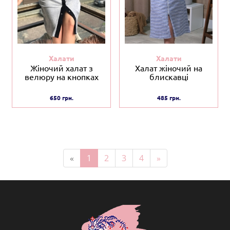
Халати
Халати
Жіночий халат з
Халат жіночий на
велюру на кнопках
блискавці
650 грн.
485 грн.
«
1
2
3
4
»