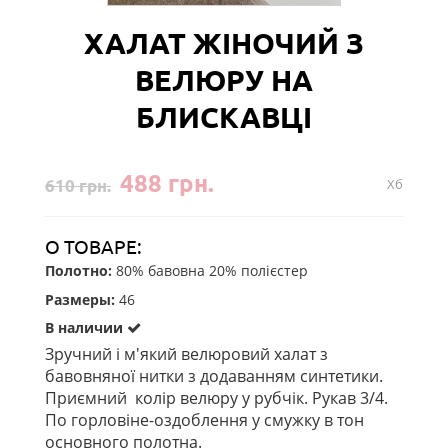
ХАЛАТ ЖІНОЧИЙ З
ВЕЛЮРУ НА
БЛИСКАВЦІ
488 грн.
610 грн.
Хб
О ТОВАРЕ:
Полотно:
80% бавовна 20% полієстер
Размеры:
46
В наличии
Зручний і м'який велюровий халат з
бавовняної нитки з додаванням синтетики.
Приємний колір велюру у рубчік. Рукав 3/4.
По горловіне-оздоблення у смужку в тон
основного полотна.