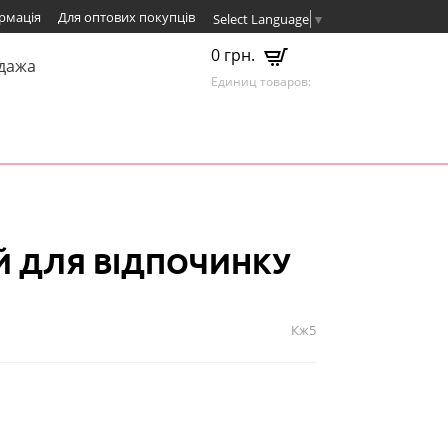
рмація
Для оптових покупців
Select Language
▼
0 грн.
дажа
Единиц товаров:
 ДЛЯ ВІДПОЧИНКУ
Кж5