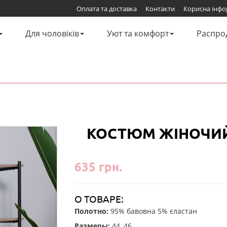
Оплата та доставка
Контакти
Корисна інфо
Для чоловіків
Уют та комфорт
Распро
КОСТЮМ ЖІНОЧИЙ
635 грн.
О ТОВАРЕ:
Полотно:
95% бавовна 5% єластан
Размеры:
44, 46