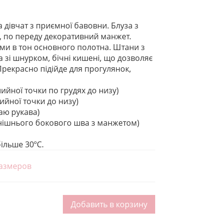
 дівчат з приємної бавовни. Блуза з
 по переду декоративний манжет.
и в тон основного полотна. Штани з
а зі шнурком, бічні кишені, що дозволяє
Прекрасно підійде для прогулянок,
ийної точки по грудях до низу)
ийної точки до низу)
аю рукава)
внішнього бокового шва з манжетом)
ільше 30ºС.
азмеров
Добавить в корзину