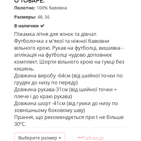
Полотно:
100% бавовна
Размеры:
48, 56
В наличии
Піжамка літня для жінок та дівчат.
Футболочка з м'якої та ніжної бавовни
вільного крою. Рукав на футболці, вишивка -
аплікація на футболці чудово доповнює
комплект. Шорти вільного крою на гумці без
кишень.
Довжина виробу -64см (від шийної точки по
грудях до низу по переду)
Довжина рукава-31см (від шийної точки +
плече і до краю рукава)
Довжина шорт -41см (від гумки до низу по
зовнішньому боковому шву)
Прання, що рекомендується при t не більше
30ºС.
Таблица
Выберите размер